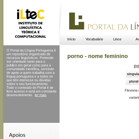
Início
Vocabulário
Lince
Ac
O Portal da Língua Portuguesa é
um repositório organizado de
porno - nome feminino
recursos linguísticos. Pretende
ser orientado tanto para o
público em geral como para a
po
comunidade científica, servindo
de apoio a quem trabalha com a
singula
língua portuguesa e a todos os
que têm interesse ou dúvidas
plural
sobre o seu funcionamento.
Todo o conteúdo do Portal
é de
Flexiona
livre acesso e está em constante
desenvolvimento.
ler mais
varian