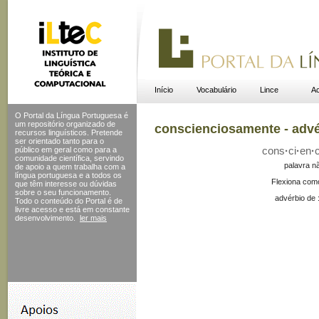
Início
Vocabulário
Lince
Ac
O Portal da Língua Portuguesa é
um repositório organizado de
conscienciosamente - adv
recursos linguísticos. Pretende
ser orientado tanto para o
público em geral como para a
cons
·
ci
·
en
·
c
comunidade científica, servindo
palavra n
de apoio a quem trabalha com a
língua portuguesa e a todos os
Flexiona com
que têm interesse ou dúvidas
sobre o seu funcionamento.
advérbio de 
Todo o conteúdo do Portal
é de
livre acesso e está em constante
desenvolvimento.
ler mais