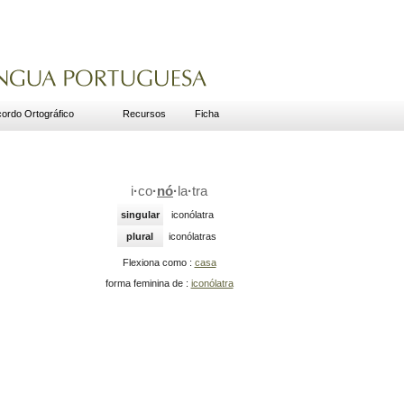
ordo Ortográfico
Recursos
Ficha
i
·
co
·
nó
·
la
·
tra
singular
iconólatra
plural
iconólatras
Flexiona como :
casa
forma feminina de :
iconólatra