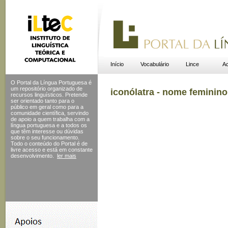
Início
Vocabulário
Lince
Ac
O Portal da Língua Portuguesa é
um repositório organizado de
iconólatra - nome feminino
recursos linguísticos. Pretende
ser orientado tanto para o
público em geral como para a
comunidade científica, servindo
de apoio a quem trabalha com a
língua portuguesa e a todos os
que têm interesse ou dúvidas
sobre o seu funcionamento.
Todo o conteúdo do Portal
é de
livre acesso e está em constante
desenvolvimento.
ler mais