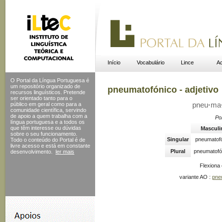
Início
Vocabulário
Lince
Ac
O Portal da Língua Portuguesa é
um repositório organizado de
pneumatofónico - adjetivo
recursos linguísticos. Pretende
ser orientado tanto para o
público em geral como para a
pneu
·
ma
comunidade científica, servindo
de apoio a quem trabalha com a
Po
língua portuguesa e a todos os
que têm interesse ou dúvidas
Masculi
sobre o seu funcionamento.
Singular
pneumatof
Todo o conteúdo do Portal
é de
livre acesso e está em constante
Plural
pneumatofó
desenvolvimento.
ler mais
Flexiona
variante AO :
pne