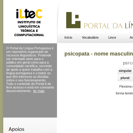
Início
Vocabulário
Lince
Ac
O Portal da Língua Portuguesa é
um repositório organizado de
psicopata - nome masculi
recursos linguísticos. Pretende
ser orientado tanto para o
público em geral como para a
psi
·
c
comunidade científica, servindo
de apoio a quem trabalha com a
singular
língua portuguesa e a todos os
que têm interesse ou dúvidas
plural
sobre o seu funcionamento.
Todo o conteúdo do Portal
é de
Flexiona
livre acesso e está em constante
desenvolvimento.
ler mais
forma femin