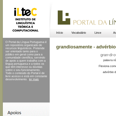
Início
Vocabulário
Lince
Ac
O Portal da Língua Portuguesa é
um repositório organizado de
grandiosamente - advérbio
recursos linguísticos. Pretende
ser orientado tanto para o
público em geral como para a
gran
·
di
·
o
comunidade científica, servindo
palavra n
de apoio a quem trabalha com a
língua portuguesa e a todos os
Flexiona com
que têm interesse ou dúvidas
sobre o seu funcionamento.
advérbio d
Todo o conteúdo do Portal
é de
livre acesso e está em constante
desenvolvimento.
ler mais