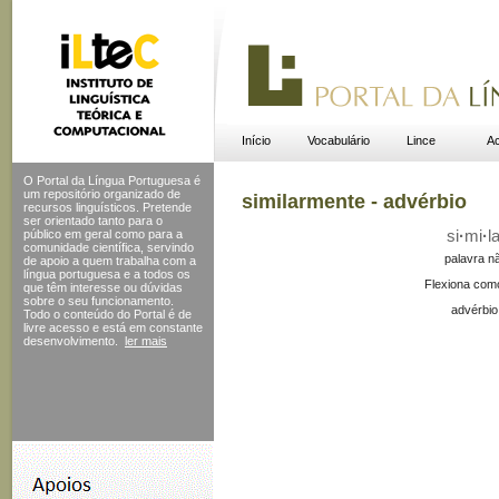
Início
Vocabulário
Lince
Ac
O Portal da Língua Portuguesa é
um repositório organizado de
similarmente - advérbio
recursos linguísticos. Pretende
ser orientado tanto para o
público em geral como para a
si
·
mi
·
l
comunidade científica, servindo
palavra n
de apoio a quem trabalha com a
língua portuguesa e a todos os
Flexiona com
que têm interesse ou dúvidas
sobre o seu funcionamento.
advérbio
Todo o conteúdo do Portal
é de
livre acesso e está em constante
desenvolvimento.
ler mais