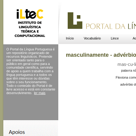
Início
Vocabulário
Lince
Ac
O Portal da Língua Portuguesa é
um repositório organizado de
masculinamente - advérbi
recursos linguísticos. Pretende
ser orientado tanto para o
público em geral como para a
mas
·
cu
·
li
comunidade científica, servindo
palavra n
de apoio a quem trabalha com a
língua portuguesa e a todos os
Flexiona com
que têm interesse ou dúvidas
sobre o seu funcionamento.
advérbio d
Todo o conteúdo do Portal
é de
livre acesso e está em constante
desenvolvimento.
ler mais