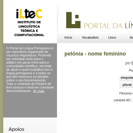
Início
Vocabulário
Lince
Ac
O Portal da Língua Portuguesa é
um repositório organizado de
pelónia - nome feminino
recursos linguísticos. Pretende
ser orientado tanto para o
público em geral como para a
pe
·
comunidade científica, servindo
de apoio a quem trabalha com a
Po
língua portuguesa e a todos os
que têm interesse ou dúvidas
singula
sobre o seu funcionamento.
Todo o conteúdo do Portal
é de
plural
livre acesso e está em constante
desenvolvimento.
ler mais
Flexiona
variante AO 