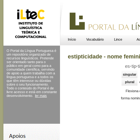
Início
Vocabulário
Lince
Ac
O Portal da Língua Portuguesa é
um repositório organizado de
estipticidade - nome femin
recursos linguísticos. Pretende
ser orientado tanto para o
público em geral como para a
es
·
tip
·
ti
comunidade científica, servindo
de apoio a quem trabalha com a
singular
língua portuguesa e a todos os
que têm interesse ou dúvidas
plural
sobre o seu funcionamento.
Todo o conteúdo do Portal
é de
Flexiona
livre acesso e está em constante
desenvolvimento.
ler mais
forma nomin