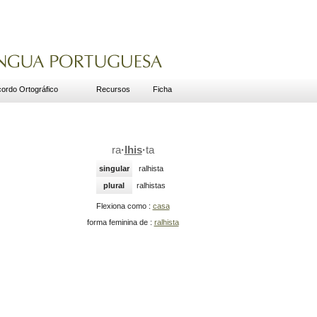
ordo Ortográfico
Recursos
Ficha
ra
·
lhis
·
ta
singular
ralhista
plural
ralhistas
Flexiona como :
casa
forma feminina de :
ralhista