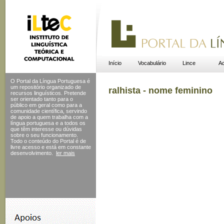
Início
Vocabulário
Lince
Ac
O Portal da Língua Portuguesa é
um repositório organizado de
ralhista - nome feminino
recursos linguísticos. Pretende
ser orientado tanto para o
público em geral como para a
comunidade científica, servindo
de apoio a quem trabalha com a
língua portuguesa e a todos os
que têm interesse ou dúvidas
sobre o seu funcionamento.
Todo o conteúdo do Portal
é de
livre acesso e está em constante
desenvolvimento.
ler mais