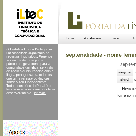
Início
Vocabulário
Lince
Ac
O Portal da Língua Portuguesa é
um repositório organizado de
septenalidade - nome femi
recursos linguísticos. Pretende
ser orientado tanto para o
público em geral como para a
sep
·
te
·
comunidade científica, servindo
de apoio a quem trabalha com a
singular
língua portuguesa e a todos os
que têm interesse ou dúvidas
plural
s
sobre o seu funcionamento.
Todo o conteúdo do Portal
é de
Flexiona
livre acesso e está em constante
desenvolvimento.
ler mais
forma nomin