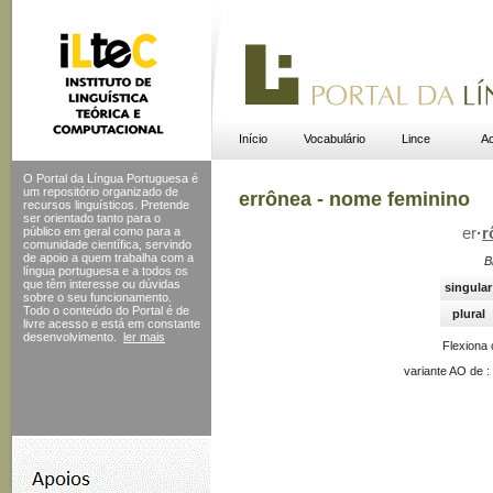
Início
Vocabulário
Lince
Ac
O Portal da Língua Portuguesa é
um repositório organizado de
errônea - nome feminino
recursos linguísticos. Pretende
ser orientado tanto para o
público em geral como para a
er
·
r
comunidade científica, servindo
de apoio a quem trabalha com a
B
língua portuguesa e a todos os
que têm interesse ou dúvidas
singular
sobre o seu funcionamento.
Todo o conteúdo do Portal
é de
plural
livre acesso e está em constante
desenvolvimento.
ler mais
Flexiona
variante AO de :