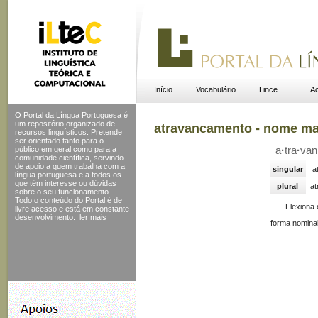
Início
Vocabulário
Lince
Ac
O Portal da Língua Portuguesa é
um repositório organizado de
atravancamento - nome ma
recursos linguísticos. Pretende
ser orientado tanto para o
público em geral como para a
a
·
tra
·
van
comunidade científica, servindo
de apoio a quem trabalha com a
singular
a
língua portuguesa e a todos os
que têm interesse ou dúvidas
plural
at
sobre o seu funcionamento.
Todo o conteúdo do Portal
é de
Flexiona
livre acesso e está em constante
desenvolvimento.
ler mais
forma nominal