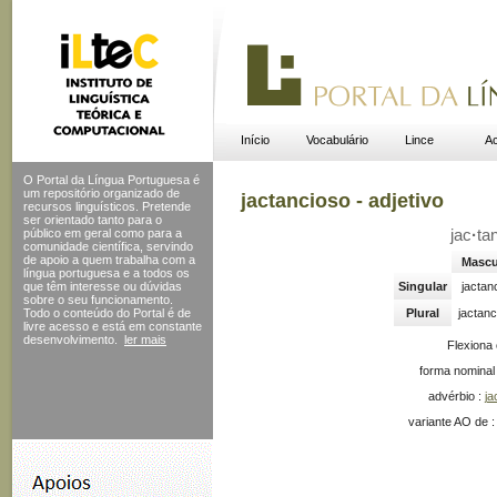
Início
Vocabulário
Lince
Ac
O Portal da Língua Portuguesa é
um repositório organizado de
jactancioso - adjetivo
recursos linguísticos. Pretende
ser orientado tanto para o
público em geral como para a
jac
·
ta
comunidade científica, servindo
de apoio a quem trabalha com a
Mascu
língua portuguesa e a todos os
que têm interesse ou dúvidas
Singular
jactan
sobre o seu funcionamento.
Todo o conteúdo do Portal
é de
Plural
jactan
livre acesso e está em constante
desenvolvimento.
ler mais
Flexiona
forma nominal
advérbio :
ja
variante AO de 