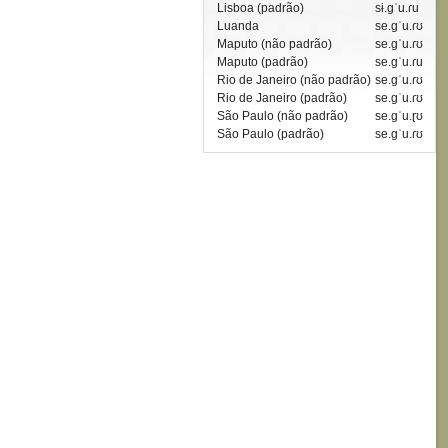
Lisboa (padrão)
sɨ.gˈu.ɾu
Luanda
se.gˈu.ɾʊ
Maputo (não padrão)
se.gˈu.ɾʊ
Maputo (padrão)
se.gˈu.ɾu
Rio de Janeiro (não padrão)
se.gˈu.ɾʊ
Rio de Janeiro (padrão)
se.gˈu.ɾʊ
São Paulo (não padrão)
se.gˈu.ɽʊ
São Paulo (padrão)
se.gˈu.ɾʊ