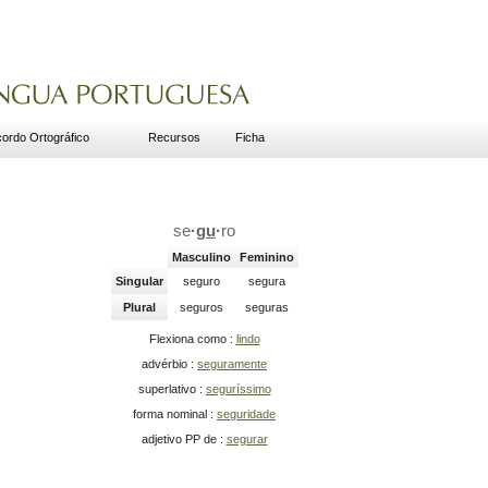
ordo Ortográfico
Recursos
Ficha
se
·
gu
·
ro
Masculino
Feminino
Singular
seguro
segura
Plural
seguros
seguras
Flexiona como :
lindo
advérbio :
seguramente
superlativo :
seguríssimo
forma nominal :
seguridade
adjetivo PP de :
segurar