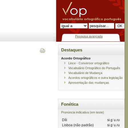
Pesquisa avançada
Destaques
Acordo Ortográfico
Lince - Conversor ortográfico
Vocabulário Ortográfico do Português
Vocabulário de Mudança
Acordos ortográficos e outra legislação
Apresentação das mudanças
Fonética
Pronúncia indicativa (em teste)
Díli
sɨ.gˈu.ɾʊ
Lisboa (não padrão)
sɨ.gˈu.ɾu