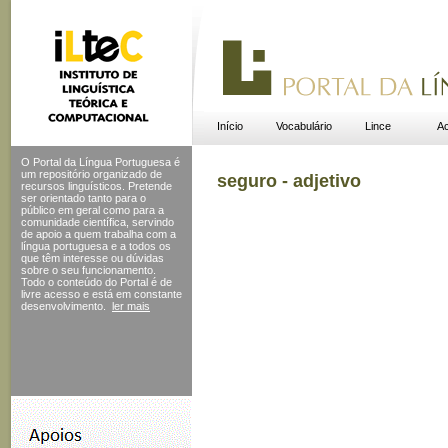
Início
Vocabulário
Lince
Ac
O Portal da Língua Portuguesa é
um repositório organizado de
seguro - adjetivo
recursos linguísticos. Pretende
ser orientado tanto para o
público em geral como para a
comunidade científica, servindo
de apoio a quem trabalha com a
língua portuguesa e a todos os
que têm interesse ou dúvidas
sobre o seu funcionamento.
Todo o conteúdo do Portal
é de
livre acesso e está em constante
desenvolvimento.
ler mais