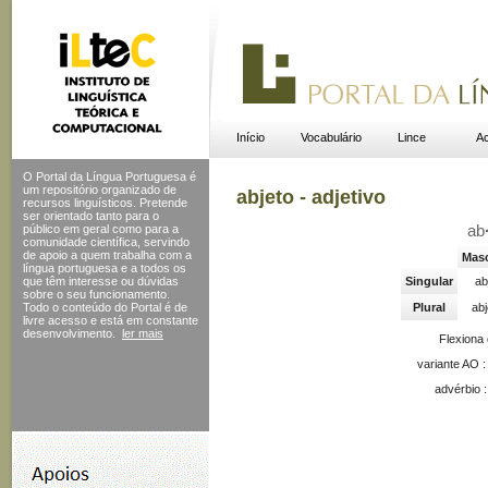
Início
Vocabulário
Lince
Ac
O Portal da Língua Portuguesa é
um repositório organizado de
abjeto - adjetivo
recursos linguísticos. Pretende
ser orientado tanto para o
público em geral como para a
ab
comunidade científica, servindo
de apoio a quem trabalha com a
Masc
língua portuguesa e a todos os
que têm interesse ou dúvidas
Singular
ab
sobre o seu funcionamento.
Todo o conteúdo do Portal
é de
Plural
abj
livre acesso e está em constante
desenvolvimento.
ler mais
Flexiona
variante AO 
advérbio 