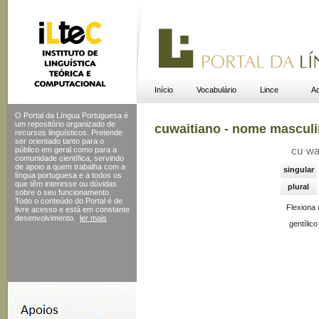
Início
Vocabulário
Lince
Ac
O Portal da Língua Portuguesa é
um repositório organizado de
cuwaitiano - nome mascul
recursos linguísticos. Pretende
ser orientado tanto para o
público em geral como para a
cu
·
wa
comunidade científica, servindo
de apoio a quem trabalha com a
singular
língua portuguesa e a todos os
que têm interesse ou dúvidas
plural
sobre o seu funcionamento.
Todo o conteúdo do Portal
é de
Flexiona
livre acesso e está em constante
desenvolvimento.
ler mais
gentílico