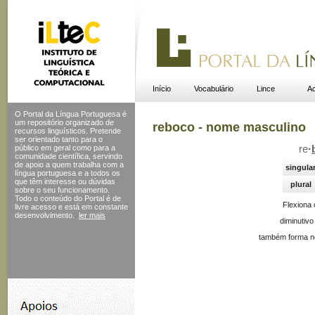
Início
Vocabulário
Lince
Ac
O Portal da Língua Portuguesa é
um repositório organizado de
reboco - nome masculino
recursos linguísticos. Pretende
ser orientado tanto para o
público em geral como para a
re
·
comunidade científica, servindo
de apoio a quem trabalha com a
singula
língua portuguesa e a todos os
que têm interesse ou dúvidas
plural
sobre o seu funcionamento.
Todo o conteúdo do Portal
é de
Flexiona
livre acesso e está em constante
desenvolvimento.
ler mais
diminutivo
também forma no