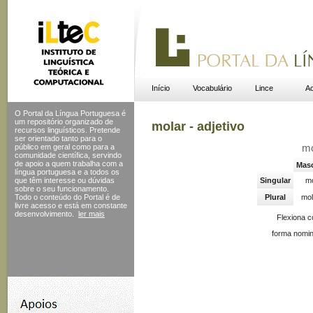
Início
Vocabulário
Lince
Ac
O Portal da Língua Portuguesa é
um repositório organizado de
molar - adjetivo
recursos linguísticos. Pretende
ser orientado tanto para o
público em geral como para a
m
comunidade científica, servindo
de apoio a quem trabalha com a
Masc
língua portuguesa e a todos os
que têm interesse ou dúvidas
Singular
mo
sobre o seu funcionamento.
Todo o conteúdo do Portal
é de
Plural
mol
livre acesso e está em constante
desenvolvimento.
ler mais
Flexiona 
forma nomin