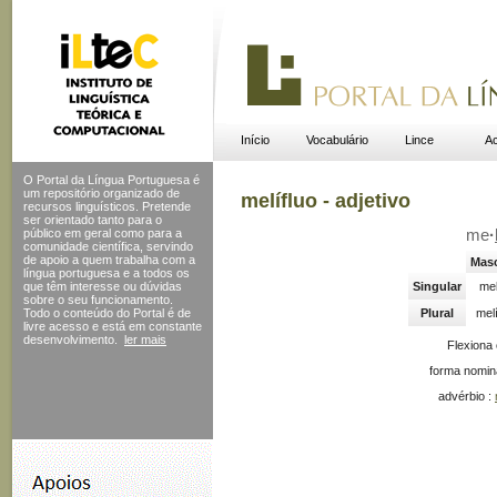
Início
Vocabulário
Lince
Ac
O Portal da Língua Portuguesa é
um repositório organizado de
melífluo - adjetivo
recursos linguísticos. Pretende
ser orientado tanto para o
público em geral como para a
me
·
comunidade científica, servindo
de apoio a quem trabalha com a
Masc
língua portuguesa e a todos os
que têm interesse ou dúvidas
Singular
mel
sobre o seu funcionamento.
Todo o conteúdo do Portal
é de
Plural
mel
livre acesso e está em constante
desenvolvimento.
ler mais
Flexiona
forma nomin
advérbio :