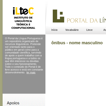
Início
Vocabulário
Lince
Ac
O Portal da Língua Portuguesa é
um repositório organizado de
ônibus - nome masculino
recursos linguísticos. Pretende
ser orientado tanto para o
público em geral como para a
comunidade científica, servindo
de apoio a quem trabalha com a
língua portuguesa e a todos os
que têm interesse ou dúvidas
sobre o seu funcionamento.
Todo o conteúdo do Portal
é de
livre acesso e está em constante
desenvolvimento.
ler mais