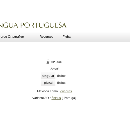
ordo Ortográfico
Recursos
Ficha
ô
·
ni
·
bus
Brasil
singular
ônibus
plural
ônibus
Flexiona como :
cócoras
variante AO :
ónibus
( Portugal)