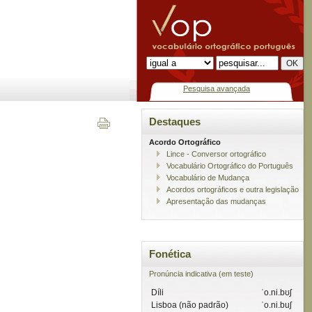
Pesquisa avançada
Destaques
Acordo Ortográfico
Lince - Conversor ortográfico
Vocabulário Ortográfico do Português
Vocabulário de Mudança
Acordos ortográficos e outra legislação
Apresentação das mudanças
Fonética
Pronúncia indicativa (em teste)
Díli
ˈo.ni.bʊʃ
Lisboa (não padrão)
ˈo.ni.buʃ