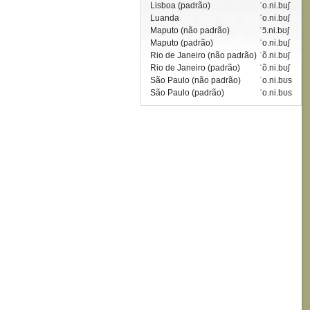
Lisboa (padrão)
ˈo.ni.buʃ
Luanda
ˈo.ni.bʊʃ
Maputo (não padrão)
ˈɔ̃.ni.bʊʃ
Maputo (padrão)
ˈo.ni.buʃ
Rio de Janeiro (não padrão)
ˈõ.ni.bʊʃ
Rio de Janeiro (padrão)
ˈõ.ni.bʊʃ
São Paulo (não padrão)
ˈo.ni.bʊs
São Paulo (padrão)
ˈo.ni.bʊs