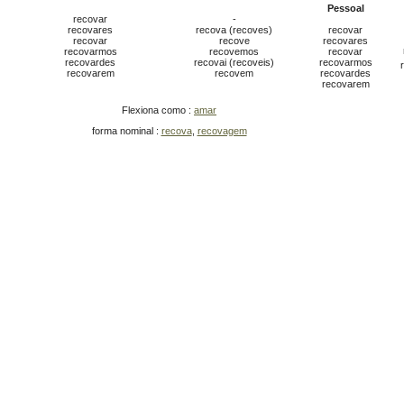
Pessoal
recovar
-
recovares
recova (recoves)
recovar
recovar
recove
recovares
recovarmos
recovemos
recovar
recovardes
recovai (recoveis)
recovarmos
recovarem
recovem
recovardes
recovarem
Flexiona como :
amar
forma nominal :
recova
,
recovagem