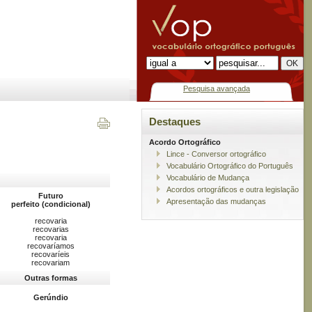
Pesquisa avançada
Destaques
Acordo Ortográfico
Lince - Conversor ortográfico
Vocabulário Ortográfico do Português
Vocabulário de Mudança
Acordos ortográficos e outra legislação
Futuro
Apresentação das mudanças
perfeito (condicional)
recovaria
recovarias
recovaria
recovaríamos
recovaríeis
recovariam
Outras formas
Gerúndio