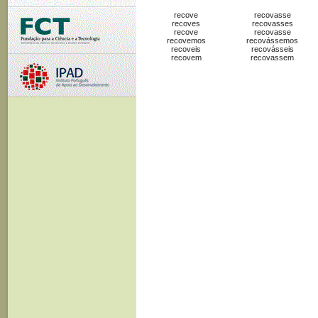
recove
recovasse
recoves
recovasses
recove
recovasse
recovemos
recovássemos
recoveis
recovásseis
recovem
recovassem