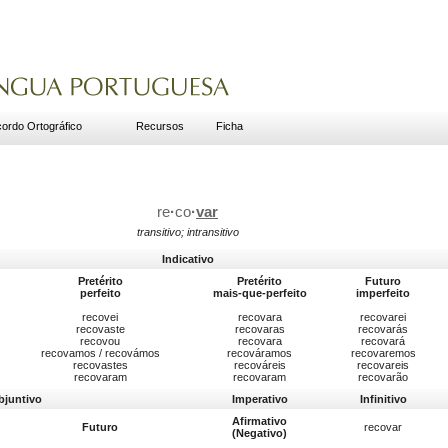
ordo Ortográfico
Recursos
Ficha
re
·
co
·
var
transitivo; intransitivo
Indicativo
Pretérito
Pretérito
Futuro
perfeito
mais-que-perfeito
imperfeito
recovei
recovara
recovarei
recovaste
recovaras
recovarás
recovou
recovara
recovará
recovamos / recovámos
recováramos
recovaremos
recovastes
recováreis
recovareis
recovaram
recovaram
recovarão
bjuntivo
Imperativo
Infinitivo
Afirmativo
Futuro
recovar
(Negativo)