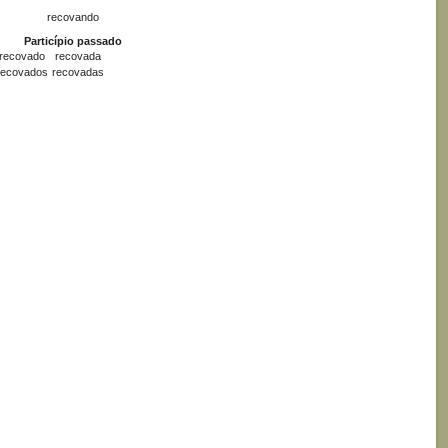
recovando
Particípio passado
recovado
recovada
recovados
recovadas