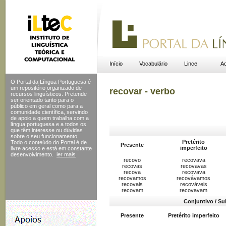
Início
Vocabulário
Lince
Ac
O Portal da Língua Portuguesa é
um repositório organizado de
recovar - verbo
recursos linguísticos. Pretende
ser orientado tanto para o
público em geral como para a
comunidade científica, servindo
de apoio a quem trabalha com a
língua portuguesa e a todos os
que têm interesse ou dúvidas
sobre o seu funcionamento.
Pretérito
Todo o conteúdo do Portal
é de
Presente
imperfeito
livre acesso e está em constante
desenvolvimento.
ler mais
recovo
recovava
recovas
recovavas
recova
recovava
recovamos
recovávamos
recovais
recováveis
recovam
recovavam
Conjuntivo / Su
Presente
Pretérito imperfeito