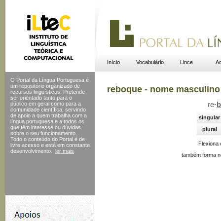
Início
Vocabulário
Lince
Ac
O Portal da Língua Portuguesa é
um repositório organizado de
reboque - nome masculino
recursos linguísticos. Pretende
ser orientado tanto para o
público em geral como para a
re
·
b
comunidade científica, servindo
de apoio a quem trabalha com a
singular
língua portuguesa e a todos os
que têm interesse ou dúvidas
plural
sobre o seu funcionamento.
Todo o conteúdo do Portal
é de
Flexiona
livre acesso e está em constante
desenvolvimento.
ler mais
também forma no