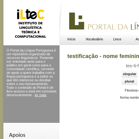
Início
Vocabulário
Lince
Ac
O Portal da Língua Portuguesa é
um repositório organizado de
testificação - nome femini
recursos linguísticos. Pretende
ser orientado tanto para o
público em geral como para a
tes
·
ti
·
f
comunidade científica, servindo
de apoio a quem trabalha com a
singular
língua portuguesa e a todos os
que têm interesse ou dúvidas
plural
sobre o seu funcionamento.
Todo o conteúdo do Portal
é de
Flexiona
livre acesso e está em constante
desenvolvimento.
ler mais
forma nomin