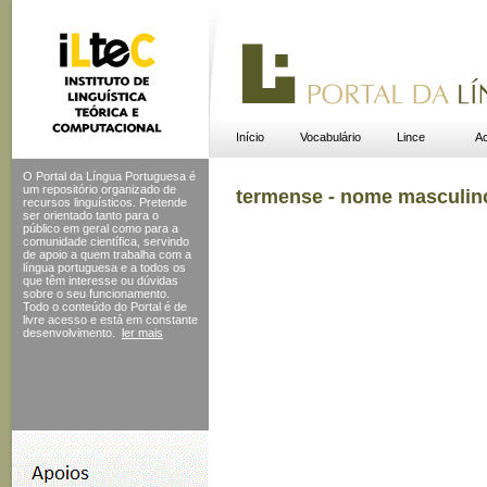
Início
Vocabulário
Lince
Ac
O Portal da Língua Portuguesa é
um repositório organizado de
termense - nome masculin
recursos linguísticos. Pretende
ser orientado tanto para o
público em geral como para a
comunidade científica, servindo
de apoio a quem trabalha com a
língua portuguesa e a todos os
que têm interesse ou dúvidas
sobre o seu funcionamento.
Todo o conteúdo do Portal
é de
livre acesso e está em constante
desenvolvimento.
ler mais