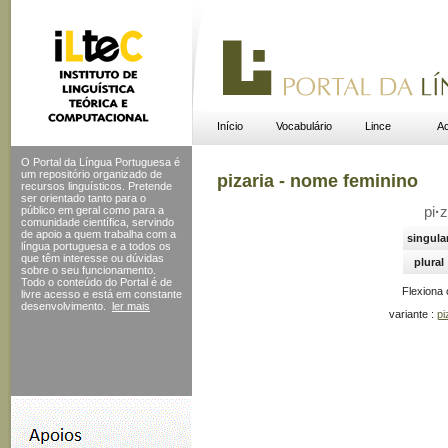
Início
Vocabulário
Lince
Ac
O Portal da Língua Portuguesa é
um repositório organizado de
pizaria - nome feminino
recursos linguísticos. Pretende
ser orientado tanto para o
público em geral como para a
pi
·
z
comunidade científica, servindo
de apoio a quem trabalha com a
singula
língua portuguesa e a todos os
que têm interesse ou dúvidas
plural
sobre o seu funcionamento.
Todo o conteúdo do Portal
é de
Flexiona
livre acesso e está em constante
desenvolvimento.
ler mais
variante :
pi