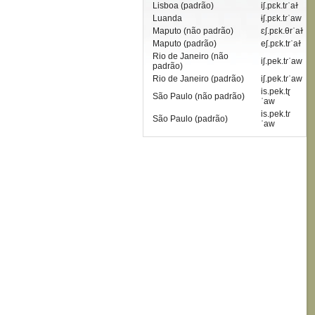
Lisboa (padrão)
iʃ.pɛk.tɾˈaɫ
Luanda
ɨʃ.pɛk.tɾˈaw
Maputo (não padrão)
ɛʃ.pɛk.θrˈaɫ
Maputo (padrão)
eʃ.pɛk.trˈaɫ
Rio de Janeiro (não
iʃ.pek.tɾˈaw
padrão)
Rio de Janeiro (padrão)
iʃ.pek.tɾˈaw
is.pek.tɽ
São Paulo (não padrão)
ˈaw
is.pek.tɾ
São Paulo (padrão)
ˈaw