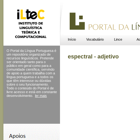
Início
Vocabulário
Lince
Ac
O Portal da Língua Portuguesa é
um repositório organizado de
espectral - adjetivo
recursos linguísticos. Pretende
ser orientado tanto para o
público em geral como para a
comunidade científica, servindo
de apoio a quem trabalha com a
língua portuguesa e a todos os
que têm interesse ou dúvidas
sobre o seu funcionamento.
Todo o conteúdo do Portal
é de
livre acesso e está em constante
desenvolvimento.
ler mais