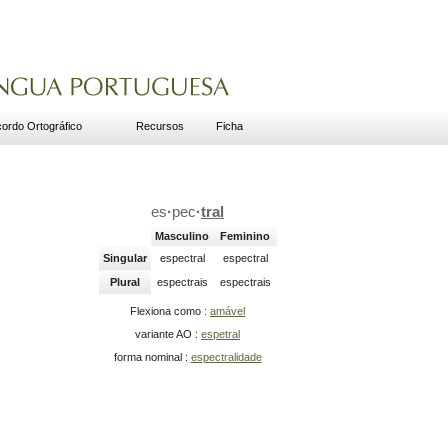
ordo Ortográfico
Recursos
Ficha
es
·
pec
·
tral
Masculino
Feminino
Singular
espectral
espectral
Plural
espectrais
espectrais
Flexiona como :
amável
variante AO :
espetral
forma nominal :
espectralidade