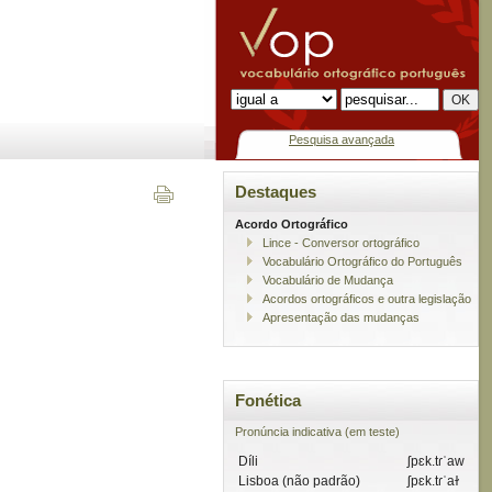
Pesquisa avançada
Destaques
Acordo Ortográfico
Lince - Conversor ortográfico
Vocabulário Ortográfico do Português
Vocabulário de Mudança
Acordos ortográficos e outra legislação
Apresentação das mudanças
Fonética
Pronúncia indicativa (em teste)
Díli
ʃpɛk.tɾˈaw
Lisboa (não padrão)
ʃpɛk.tɾˈaɫ