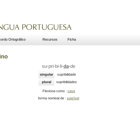
ordo Ortográfico
Recursos
Ficha
ino
su
·
pri
·
bi
·
li
·
da
·
de
singular
supribilidade
plural
supribilidades
Flexiona como :
casa
forma nominal de :
suprível