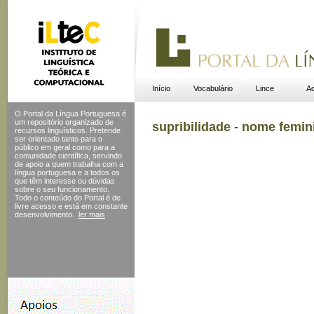
Início
Vocabulário
Lince
Ac
O Portal da Língua Portuguesa é
um repositório organizado de
supribilidade - nome femin
recursos linguísticos. Pretende
ser orientado tanto para o
público em geral como para a
comunidade científica, servindo
de apoio a quem trabalha com a
língua portuguesa e a todos os
que têm interesse ou dúvidas
sobre o seu funcionamento.
Todo o conteúdo do Portal
é de
livre acesso e está em constante
desenvolvimento.
ler mais