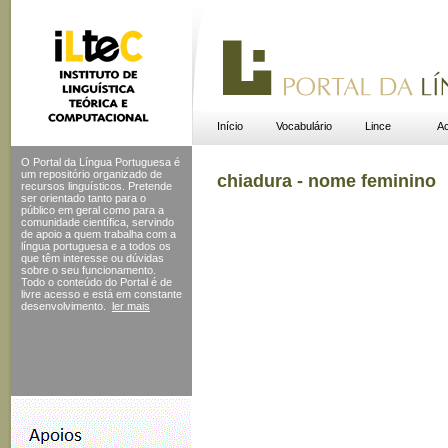
Início
Vocabulário
Lince
Ac
O Portal da Língua Portuguesa é
um repositório organizado de
chiadura - nome feminino
recursos linguísticos. Pretende
ser orientado tanto para o
público em geral como para a
comunidade científica, servindo
de apoio a quem trabalha com a
língua portuguesa e a todos os
que têm interesse ou dúvidas
sobre o seu funcionamento.
Todo o conteúdo do Portal
é de
livre acesso e está em constante
desenvolvimento.
ler mais