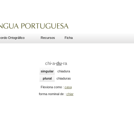
ordo Ortográfico
Recursos
Ficha
chi
·
a
·
du
·
ra
singular
chiadura
plural
chiaduras
Flexiona como :
casa
forma nominal de :
chiar