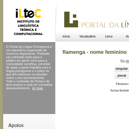
Início
Vocabulário
Lince
Ac
O Portal da Língua Portuguesa é
um repositório organizado de
flamenga - nome feminino
recursos linguísticos. Pretende
ser orientado tanto para o
público em geral como para a
fla
·
m
comunidade científica, servindo
de apoio a quem trabalha com a
singular
língua portuguesa e a todos os
que têm interesse ou dúvidas
plural
sobre o seu funcionamento.
Todo o conteúdo do Portal
é de
Flexiona
livre acesso e está em constante
desenvolvimento.
ler mais
forma femini