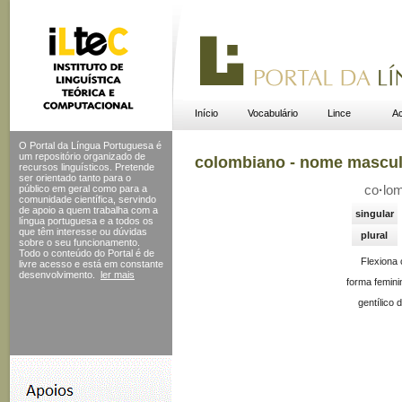
Início
Vocabulário
Lince
Ac
O Portal da Língua Portuguesa é
um repositório organizado de
colombiano - nome mascul
recursos linguísticos. Pretende
ser orientado tanto para o
público em geral como para a
co
·
lo
comunidade científica, servindo
de apoio a quem trabalha com a
singular
língua portuguesa e a todos os
que têm interesse ou dúvidas
plural
sobre o seu funcionamento.
Todo o conteúdo do Portal
é de
Flexiona
livre acesso e está em constante
desenvolvimento.
ler mais
forma femini
gentílico 