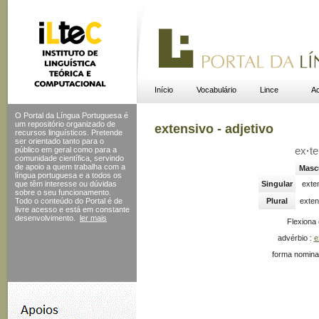
Início
Vocabulário
Lince
Ac
O Portal da Língua Portuguesa é
um repositório organizado de
extensivo - adjetivo
recursos linguísticos. Pretende
ser orientado tanto para o
público em geral como para a
ex
·
t
comunidade científica, servindo
de apoio a quem trabalha com a
Masc
língua portuguesa e a todos os
que têm interesse ou dúvidas
Singular
exte
sobre o seu funcionamento.
Todo o conteúdo do Portal
é de
Plural
exten
livre acesso e está em constante
desenvolvimento.
ler mais
Flexiona
advérbio :
e
forma nomina