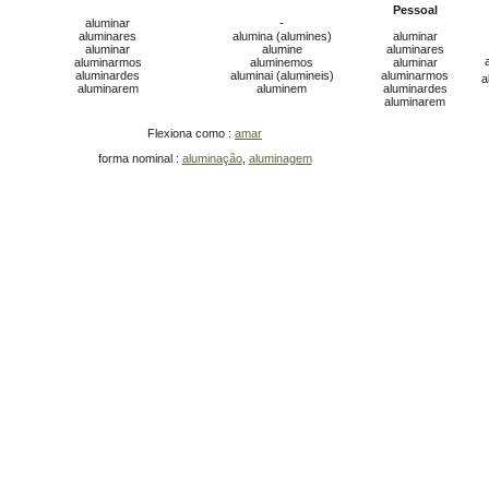
Pessoal
aluminar
-
aluminares
alumina (alumines)
aluminar
aluminar
alumine
aluminares
aluminarmos
aluminemos
aluminar
aluminardes
aluminai (alumineis)
aluminarmos
a
aluminarem
aluminem
aluminardes
aluminarem
Flexiona como :
amar
forma nominal :
aluminação
,
aluminagem