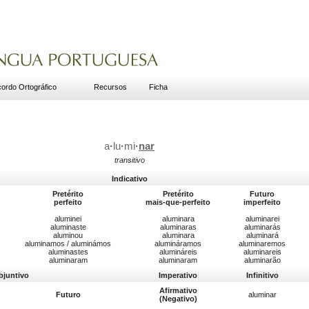
ordo Ortográfico
Recursos
Ficha
a
·
lu
·
mi
·
nar
transitivo
Indicativo
Pretérito
Pretérito
Futuro
perfeito
mais-que-perfeito
imperfeito
aluminei
aluminara
aluminarei
aluminaste
aluminaras
aluminarás
aluminou
aluminara
aluminará
aluminamos / aluminámos
alumináramos
aluminaremos
aluminastes
alumináreis
aluminareis
aluminaram
aluminaram
aluminarão
bjuntivo
Imperativo
Infinitivo
Afirmativo
Futuro
aluminar
(Negativo)