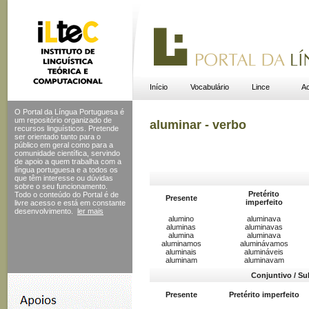
Início
Vocabulário
Lince
Ac
O Portal da Língua Portuguesa é
um repositório organizado de
aluminar - verbo
recursos linguísticos. Pretende
ser orientado tanto para o
público em geral como para a
comunidade científica, servindo
de apoio a quem trabalha com a
língua portuguesa e a todos os
que têm interesse ou dúvidas
sobre o seu funcionamento.
Pretérito
Todo o conteúdo do Portal
é de
Presente
imperfeito
livre acesso e está em constante
desenvolvimento.
ler mais
alumino
aluminava
aluminas
aluminavas
alumina
aluminava
aluminamos
aluminávamos
aluminais
alumináveis
aluminam
aluminavam
Conjuntivo / Su
Presente
Pretérito imperfeito