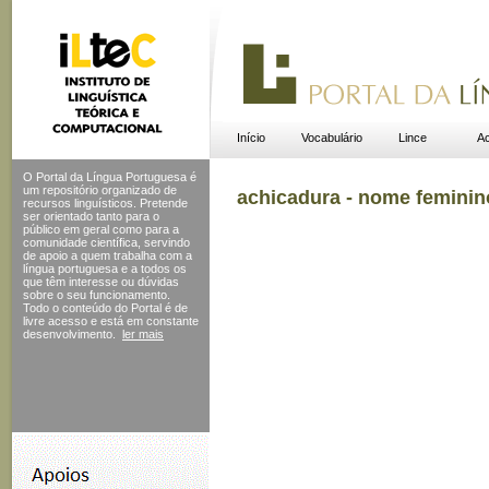
Início
Vocabulário
Lince
Ac
O Portal da Língua Portuguesa é
um repositório organizado de
achicadura - nome feminin
recursos linguísticos. Pretende
ser orientado tanto para o
público em geral como para a
comunidade científica, servindo
de apoio a quem trabalha com a
língua portuguesa e a todos os
que têm interesse ou dúvidas
sobre o seu funcionamento.
Todo o conteúdo do Portal
é de
livre acesso e está em constante
desenvolvimento.
ler mais