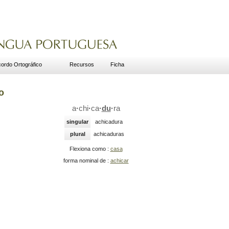
ordo Ortográfico
Recursos
Ficha
o
a
·
chi
·
ca
·
du
·
ra
singular
achicadura
plural
achicaduras
Flexiona como :
casa
forma nominal de :
achicar