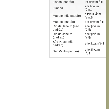
Lisboa (padrão)
i.fɛ.ti.vɐ.mˈẽ.tɨ
e.fɛ.ti.vɐ.m
Luanda
ˈẽjn.tɨ
ɛ.fɛk.θi.vɐ̃.m
Maputo (não padrão)
ˈẽjn.θɨ
Maputo (padrão)
e.fɛ.ti.vɐ.mˈẽ.tɨ
Rio de Janeiro (não
e.fe.tʃi.vã.m
padrão)
ˈẽ.tʃɪ
Rio de Janeiro
e.fe.tʃi.vã.m
(padrão)
ˈẽ.tʃɪ
São Paulo (não
e.fe.ti.va.mˈẽ.ti
padrão)
e.fe.tʃi.va.m
São Paulo (padrão)
ˈẽj.tʃi