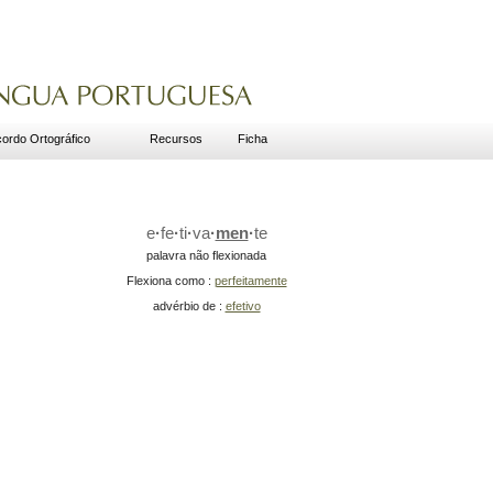
ordo Ortográfico
Recursos
Ficha
e
·
fe
·
ti
·
va
·
men
·
te
palavra não flexionada
Flexiona como :
perfeitamente
advérbio de :
efetivo