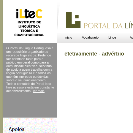
Início
Vocabulário
Lince
Ac
O Portal da Língua Portuguesa é
um repositório organizado de
efetivamente - advérbio
recursos linguísticos. Pretende
ser orientado tanto para o
público em geral como para a
comunidade científica, servindo
de apoio a quem trabalha com a
língua portuguesa e a todos os
que têm interesse ou dúvidas
sobre o seu funcionamento.
Todo o conteúdo do Portal
é de
livre acesso e está em constante
desenvolvimento.
ler mais