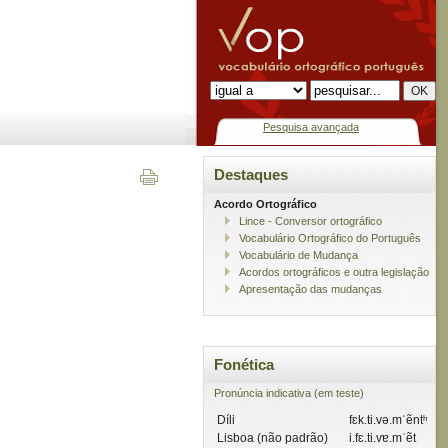
Pesquisa avançada
Destaques
Acordo Ortográfico
Lince - Conversor ortográfico
Vocabulário Ortográfico do Português
Vocabulário de Mudança
Acordos ortográficos e outra legislação
Apresentação das mudanças
Fonética
Pronúncia indicativa (em teste)
Díli
fɛk.ti.və.mˈẽntʰ
Lisboa (não padrão)
i.fɛ.ti.vɐ.mˈẽt