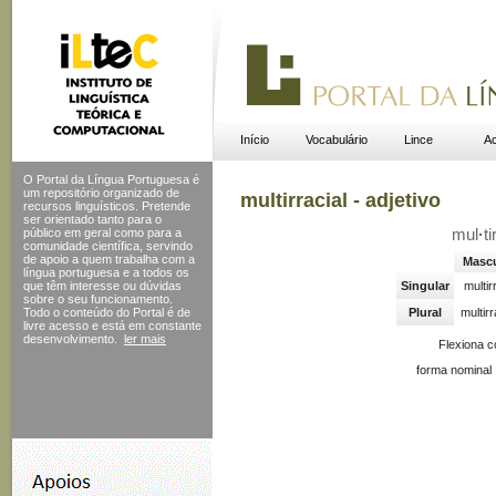
Início
Vocabulário
Lince
Ac
O Portal da Língua Portuguesa é
um repositório organizado de
multirracial - adjetivo
recursos linguísticos. Pretende
ser orientado tanto para o
público em geral como para a
mul
·
ti
comunidade científica, servindo
de apoio a quem trabalha com a
Mascu
língua portuguesa e a todos os
que têm interesse ou dúvidas
Singular
multir
sobre o seu funcionamento.
Todo o conteúdo do Portal
é de
Plural
multirr
livre acesso e está em constante
desenvolvimento.
ler mais
Flexiona 
forma nominal 