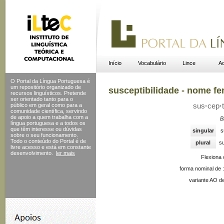
Início
Vocabulário
Lince
Ac
O Portal da Língua Portuguesa é
um repositório organizado de
susceptibilidade - nome f
recursos linguísticos. Pretende
ser orientado tanto para o
público em geral como para a
sus
·
cep
·
t
comunidade científica, servindo
de apoio a quem trabalha com a
B
língua portuguesa e a todos os
que têm interesse ou dúvidas
singular
s
sobre o seu funcionamento.
Todo o conteúdo do Portal
é de
plural
su
livre acesso e está em constante
desenvolvimento.
ler mais
Flexiona
forma nominal de 
variante AO d