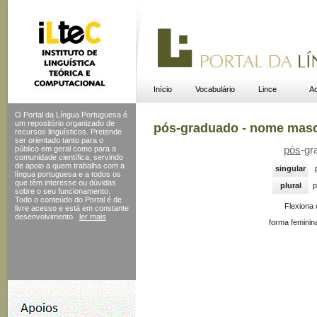
Início
Vocabulário
Lince
Ac
O Portal da Língua Portuguesa é
um repositório organizado de
pós-graduado - nome masc
recursos linguísticos. Pretende
ser orientado tanto para o
público em geral como para a
pós
-gr
comunidade científica, servindo
de apoio a quem trabalha com a
singular
língua portuguesa e a todos os
que têm interesse ou dúvidas
plural
p
sobre o seu funcionamento.
Todo o conteúdo do Portal
é de
Flexiona
livre acesso e está em constante
desenvolvimento.
ler mais
forma feminin