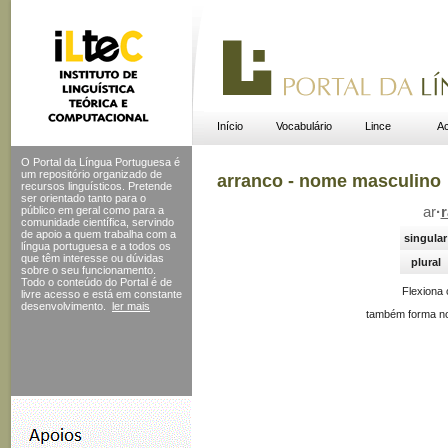
Início
Vocabulário
Lince
Ac
O Portal da Língua Portuguesa é
um repositório organizado de
arranco - nome masculino
recursos linguísticos. Pretende
ser orientado tanto para o
público em geral como para a
ar
·
comunidade científica, servindo
de apoio a quem trabalha com a
singular
língua portuguesa e a todos os
que têm interesse ou dúvidas
plural
sobre o seu funcionamento.
Todo o conteúdo do Portal
é de
Flexiona
livre acesso e está em constante
desenvolvimento.
ler mais
também forma no