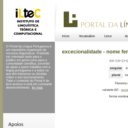
Início
Vocabulário
Lince
Ac
O Portal da Língua Portuguesa é
um repositório organizado de
excecionalidade - nome fe
recursos linguísticos. Pretende
ser orientado tanto para o
público em geral como para a
ex
·
ce
·
ci
·
comunidade científica, servindo
de apoio a quem trabalha com a
singular
e
língua portuguesa e a todos os
que têm interesse ou dúvidas
plural
ex
sobre o seu funcionamento.
Todo o conteúdo do Portal
é de
Flexiona
livre acesso e está em constante
desenvolvimento.
ler mais
variante AO :
exce
forma nominal