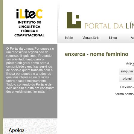
Início
Vocabulário
Lince
Ac
O Portal da Língua Portuguesa é
um repositório organizado de
enxerca - nome feminino
recursos linguísticos. Pretende
ser orientado tanto para o
público em geral como para a
en
·
comunidade científica, servindo
de apoio a quem trabalha com a
singular
língua portuguesa e a todos os
que têm interesse ou dúvidas
plural
sobre o seu funcionamento.
Todo o conteúdo do Portal
é de
Flexiona
livre acesso e está em constante
desenvolvimento.
ler mais
forma nomina