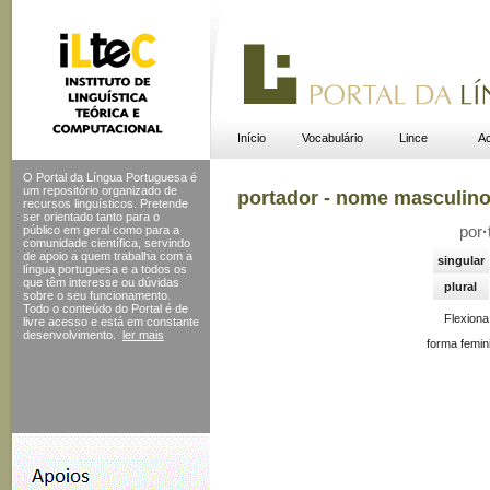
Início
Vocabulário
Lince
Ac
O Portal da Língua Portuguesa é
um repositório organizado de
portador - nome masculin
recursos linguísticos. Pretende
ser orientado tanto para o
público em geral como para a
por
·
comunidade científica, servindo
de apoio a quem trabalha com a
singular
língua portuguesa e a todos os
que têm interesse ou dúvidas
plural
sobre o seu funcionamento.
Todo o conteúdo do Portal
é de
Flexion
livre acesso e está em constante
desenvolvimento.
ler mais
forma femin