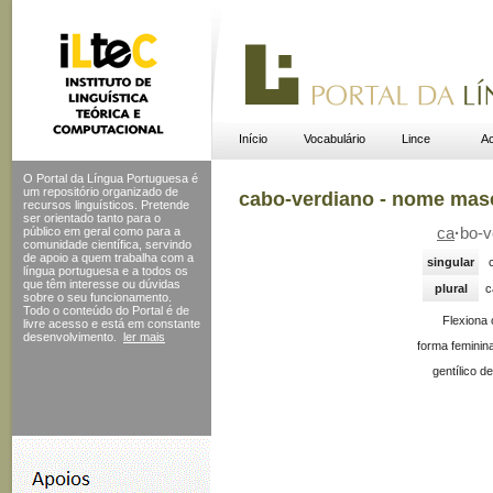
Início
Vocabulário
Lince
Ac
O Portal da Língua Portuguesa é
um repositório organizado de
cabo-verdiano - nome mas
recursos linguísticos. Pretende
ser orientado tanto para o
público em geral como para a
ca
·
bo-v
comunidade científica, servindo
de apoio a quem trabalha com a
singular
língua portuguesa e a todos os
que têm interesse ou dúvidas
plural
c
sobre o seu funcionamento.
Todo o conteúdo do Portal
é de
Flexiona
livre acesso e está em constante
desenvolvimento.
ler mais
forma feminin
gentílico de