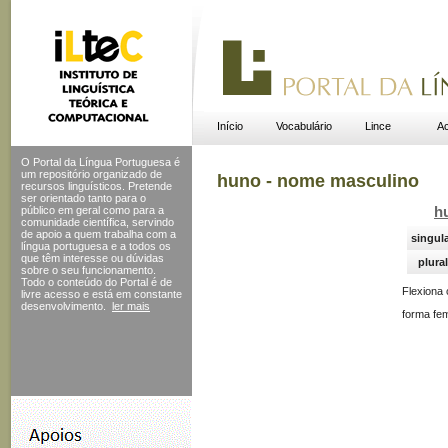
Início
Vocabulário
Lince
Ac
O Portal da Língua Portuguesa é
um repositório organizado de
huno - nome masculino
recursos linguísticos. Pretende
ser orientado tanto para o
público em geral como para a
h
comunidade científica, servindo
de apoio a quem trabalha com a
singul
língua portuguesa e a todos os
que têm interesse ou dúvidas
plural
sobre o seu funcionamento.
Todo o conteúdo do Portal
é de
Flexiona
livre acesso e está em constante
desenvolvimento.
ler mais
forma fem