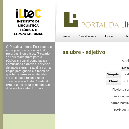
Início
Vocabulário
Lince
Ac
O Portal da Língua Portuguesa é
um repositório organizado de
salubre - adjetivo
recursos linguísticos. Pretende
ser orientado tanto para o
público em geral como para a
sa
·
comunidade científica, servindo
de apoio a quem trabalha com a
Masc
língua portuguesa e a todos os
que têm interesse ou dúvidas
Singular
sal
sobre o seu funcionamento.
Todo o conteúdo do Portal
é de
Plural
sal
livre acesso e está em constante
desenvolvimento.
ler mais
Flexiona c
superlativo
forma nomin
advérbio :