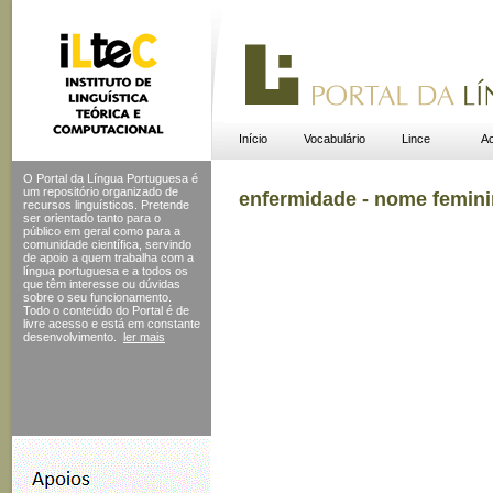
Início
Vocabulário
Lince
Ac
O Portal da Língua Portuguesa é
um repositório organizado de
enfermidade - nome femin
recursos linguísticos. Pretende
ser orientado tanto para o
público em geral como para a
comunidade científica, servindo
de apoio a quem trabalha com a
língua portuguesa e a todos os
que têm interesse ou dúvidas
sobre o seu funcionamento.
Todo o conteúdo do Portal
é de
livre acesso e está em constante
desenvolvimento.
ler mais