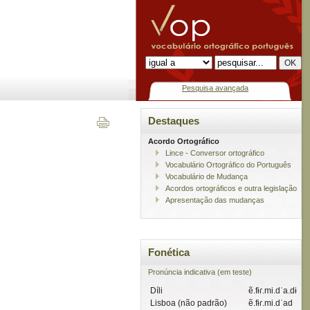
Pesquisa avançada
Destaques
Acordo Ortográfico
Lince - Conversor ortográfico
Vocabulário Ortográfico do Português
Vocabulário de Mudança
Acordos ortográficos e outra legislação
Apresentação das mudanças
Fonética
Pronúncia indicativa (em teste)
Díli
ẽ.fɨɾ.mi.dˈa.dɨ
Lisboa (não padrão)
ẽ.fɨɾ.mi.dˈad