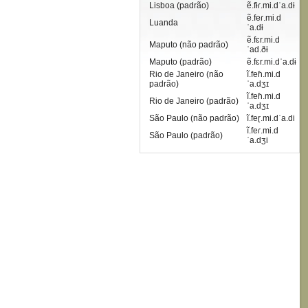
Lisboa (padrão)
ẽ.fɨɾ.mi.dˈa.dɨ
ẽ.feɾ.mi.d
Luanda
ˈa.dɨ
ẽ.fɛr.mi.d
Maputo (não padrão)
ˈad.ðɨ
Maputo (padrão)
ẽ.fɛr.mi.dˈa.dɨ
Rio de Janeiro (não
ĩ.feɦ.mi.d
padrão)
ˈa.dʒɪ
ĩ.feɦ.mi.d
Rio de Janeiro (padrão)
ˈa.dʒɪ
São Paulo (não padrão)
ĩ.feɽ.mi.dˈa.di
ĩ.feɾ.mi.d
São Paulo (padrão)
ˈa.dʒi