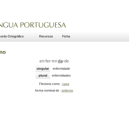
ordo Ortográfico
Recursos
Ficha
ino
en
·
fer
·
mi
·
da
·
de
singular
enfermidade
plural
enfermidades
Flexiona como :
casa
forma nominal de :
enfermo