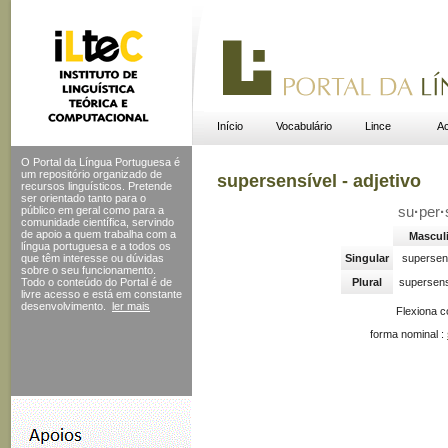
Início
Vocabulário
Lince
Ac
O Portal da Língua Portuguesa é
um repositório organizado de
supersensível - adjetivo
recursos linguísticos. Pretende
ser orientado tanto para o
público em geral como para a
su
·
per
·
comunidade científica, servindo
de apoio a quem trabalha com a
Mascul
língua portuguesa e a todos os
que têm interesse ou dúvidas
Singular
supersen
sobre o seu funcionamento.
Todo o conteúdo do Portal
é de
Plural
supersens
livre acesso e está em constante
desenvolvimento.
ler mais
Flexiona 
forma nominal :