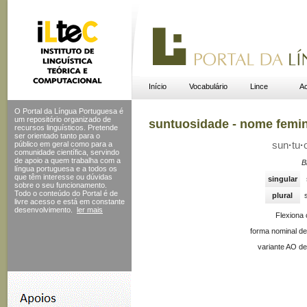
Início
Vocabulário
Lince
Ac
O Portal da Língua Portuguesa é
um repositório organizado de
suntuosidade - nome femi
recursos linguísticos. Pretende
ser orientado tanto para o
público em geral como para a
sun
·
tu
·
comunidade científica, servindo
de apoio a quem trabalha com a
B
língua portuguesa e a todos os
que têm interesse ou dúvidas
singular
sobre o seu funcionamento.
Todo o conteúdo do Portal
é de
plural
livre acesso e está em constante
desenvolvimento.
ler mais
Flexiona
forma nominal de
variante AO de