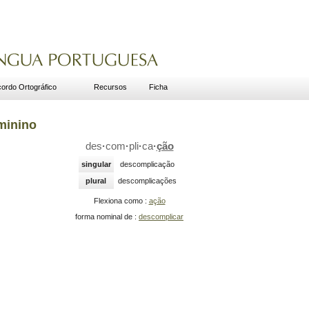
ordo Ortográfico
Recursos
Ficha
minino
des
·
com
·
pli
·
ca
·
ção
singular
descomplicação
plural
descomplicações
Flexiona como :
ação
forma nominal de :
descomplicar