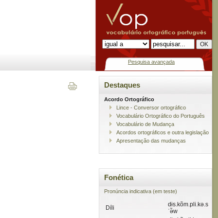
Pesquisa avançada
Destaques
Acordo Ortográfico
Lince - Conversor ortográfico
Vocabulário Ortográfico do Português
Vocabulário de Mudança
Acordos ortográficos e outra legislação
Apresentação das mudanças
Fonética
Pronúncia indicativa (em teste)
dɨs.kõm.pli.kə.s
Díli
ˈə̃w