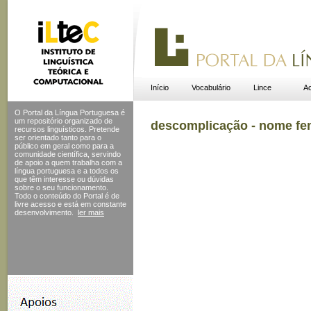
Início
Vocabulário
Lince
Ac
O Portal da Língua Portuguesa é
um repositório organizado de
descomplicação - nome fe
recursos linguísticos. Pretende
ser orientado tanto para o
público em geral como para a
comunidade científica, servindo
de apoio a quem trabalha com a
língua portuguesa e a todos os
que têm interesse ou dúvidas
sobre o seu funcionamento.
Todo o conteúdo do Portal
é de
livre acesso e está em constante
desenvolvimento.
ler mais