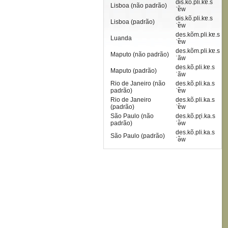
dɨs.kõ.pli.kɐ.s
Lisboa (não padrão)
ˈɐ̃w
dɨs.kõ.pli.kɐ.s
Lisboa (padrão)
ˈɐ̃w
des.kõm.pli.kɐ.s
Luanda
ˈɐ̃w
des.kõm.pli.kɐ.s
Maputo (não padrão)
ˈãw
des.kõ.pli.kɐ.s
Maputo (padrão)
ˈãw
Rio de Janeiro (não
des.kõ.pli.ka.s
padrão)
ˈɐ̃w
Rio de Janeiro
des.kõ.pli.ka.s
(padrão)
ˈɐ̃w
São Paulo (não
des.kõ.pɽi.ka.s
padrão)
ˈə̃w
des.kõ.pli.ka.s
São Paulo (padrão)
ˈə̃w